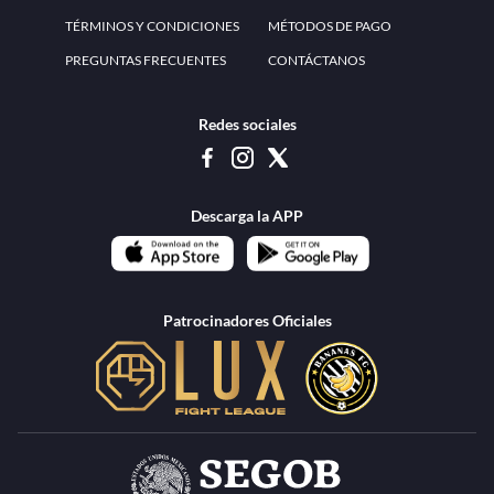
www.teammexico.mx Apostar es y debe ser un entretenimiento, no causa de
estrés o problemas. El contenido de esta página de internet está prohibido para
menores de 18 años, por lo que el uso de la misma o de su contenido por
menores de edad está penado por la Ley. Cuando usted hace uso de esta
plataforma está expresando y manifestando que tiene más de 18 años, por lo que
deslinda de cualquier responsabilidad a esta empresa. TeamMexico es operado
por Urban Publicity, S.A. de C.V., de conformidad con las autorizaciones
emitidas por la Secretaría de Gobernación contenidas en los oficios
DGAJS/SCEV/0179/2009 y DGJS/2971/2022, misma que es una operadora
autorizada de la permisionaria Petolof, S.A. de C.V., que trabaja al amparo del
permiso contenido en los oficios DGJS/DGAAD/DCRCA/P-01/2016 y
DGJS/755/2018.
Los juegos de azar pueden ser adictivos, juegue
Lea más sobre el
con responsabilidad.
Juego responsable
.
Ga
Terapia del juego
Encuentre ayuda:
© 2025 Teammexico | Reservados todos los derechos
1.26.5 [1.89.1] construido en 7/28/2026, 1:00:17 PM