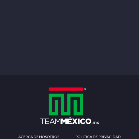
ACERCA DE NOSOTROS
POLÍTICA DE PRIVACIDAD
TÉRMINOS Y CONDICIONES
MÉTODOS DE PAGO
PREGUNTAS FRECUENTES
CONTÁCTANOS
Redes sociales
Descarga la APP
Patrocinadores Oficiales