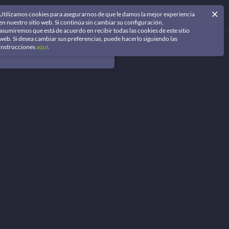
Utilizamos cookies para asegurarnos de que le damos la mejor experiencia
Iniciar Sesión
Regístrate
en nuestro sitio web. Si continúa sin cambiar su configuración,
asumiremos que está de acuerdo en recibir todas las cookies de este sitio
web. Si desea cambiar sus preferencias, puede hacerlo siguiendo las
instrucciones
aquí
.