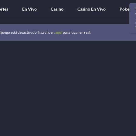
rtes
En Vivo
Casino
Casino En Vivo
Poker
juego está desactivado, haz clic en
aquí
para jugar en real.