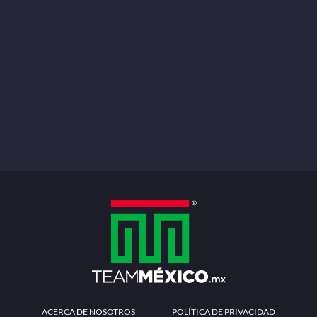
ACERCA DE NOSOTROS
POLÍTICA DE PRIVACIDAD
TÉRMINOS Y CONDICIONES
MÉTODOS DE PAGO
PREGUNTAS FRECUENTES
CONTÁCTANOS
Redes sociales
Descarga la APP
Patrocinadores Oficiales