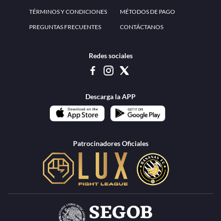
www.teammexico.mx Apostar es y debe ser un entretenimiento, no causa de
estrés o problemas. El contenido de esta página de internet está prohibido para
menores de 18 años, por lo que el uso de la misma o de su contenido por
menores de edad está penado por la Ley. Cuando usted hace uso de esta
plataforma está expresando y manifestando que tiene más de 18 años, por lo que
deslinda de cualquier responsabilidad a esta empresa. TeamMexico es operado
por Urban Publicity, S.A. de C.V., de conformidad con las autorizaciones
emitidas por la Secretaría de Gobernación contenidas en los oficios
DGAJS/SCEV/0179/2009 y DGJS/2971/2022, misma que es una operadora
autorizada de la permisionaria Petolof, S.A. de C.V., que trabaja al amparo del
permiso contenido en los oficios DGJS/DGAAD/DCRCA/P-01/2016 y
DGJS/755/2018.
Los juegos de azar pueden ser adictivos, juegue
Lea más sobre el
con responsabilidad.
Juego responsable
.
Ga
Terapia del juego
Encuentre ayuda:
© 2025 Teammexico | Reservados todos los derechos
1.26.5 [1.89.1] construido en 7/28/2026, 1:00:17 PM