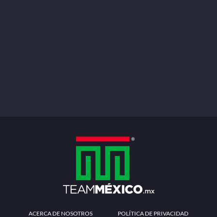
ACERCA DE NOSOTROS
POLÍTICA DE PRIVACIDAD
TÉRMINOS Y CONDICIONES
MÉTODOS DE PAGO
PREGUNTAS FRECUENTES
CONTÁCTANOS
Redes sociales
Descarga la APP
Patrocinadores Oficiales