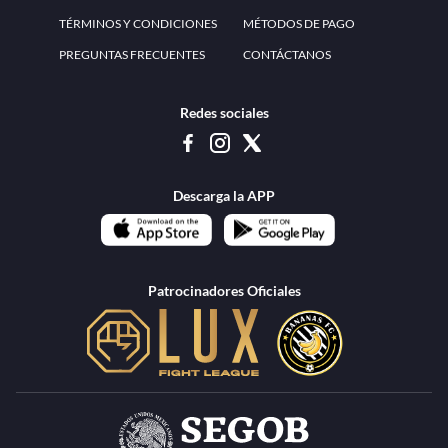
www.teammexico.mx Apostar es y debe ser un entretenimiento, no causa de
estrés o problemas. El contenido de esta página de internet está prohibido para
menores de 18 años, por lo que el uso de la misma o de su contenido por
menores de edad está penado por la Ley. Cuando usted hace uso de esta
plataforma está expresando y manifestando que tiene más de 18 años, por lo que
deslinda de cualquier responsabilidad a esta empresa. TeamMexico es operado
por Urban Publicity, S.A. de C.V., de conformidad con las autorizaciones
emitidas por la Secretaría de Gobernación contenidas en los oficios
DGAJS/SCEV/0179/2009 y DGJS/2971/2022, misma que es una operadora
autorizada de la permisionaria Petolof, S.A. de C.V., que trabaja al amparo del
permiso contenido en los oficios DGJS/DGAAD/DCRCA/P-01/2016 y
DGJS/755/2018.
Los juegos de azar pueden ser adictivos, juegue
Lea más sobre el
con responsabilidad.
Juego responsable
.
Ga
Terapia del juego
Encuentre ayuda:
© 2025 Teammexico | Reservados todos los derechos