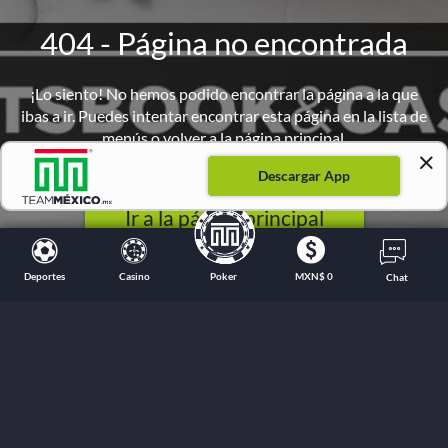
404 - Página no encontrada
¡Lo siento! No hemos podido encontrar la página a la que
ibas a ir. Puedes intentar encontrar esta página en la lista de
menús o volver a la página principal.
Descargar App
Ir a la página principal
Deportes
Casino
Poker
MXN$ 0
Chat