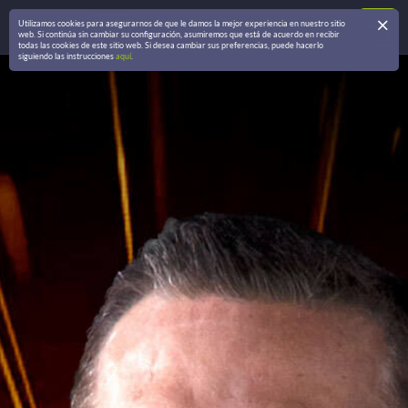
Utilizamos cookies para asegurarnos de que le damos la mejor experiencia en nuestro sitio
web. Si continúa sin cambiar su configuración, asumiremos que está de acuerdo en recibir
todas las cookies de este sitio web. Si desea cambiar sus preferencias, puede hacerlo
siguiendo las instrucciones
aquí
.