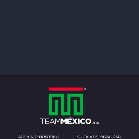
ACERCA DE NOSOTROS
POLÍTICA DE PRIVACIDAD
TÉRMINOS Y CONDICIONES
MÉTODOS DE PAGO
PREGUNTAS FRECUENTES
CONTÁCTANOS
Redes sociales
Descarga la APP
Patrocinadores Oficiales