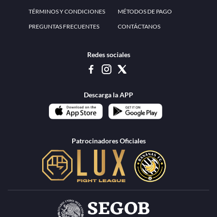
www.teammexico.mx Apostar es y debe ser un entretenimiento, no causa de
estrés o problemas. El contenido de esta página de internet está prohibido para
menores de 18 años, por lo que el uso de la misma o de su contenido por
menores de edad está penado por la Ley. Cuando usted hace uso de esta
plataforma está expresando y manifestando que tiene más de 18 años, por lo que
deslinda de cualquier responsabilidad a esta empresa. TeamMexico es operado
por Urban Publicity, S.A. de C.V., de conformidad con las autorizaciones
emitidas por la Secretaría de Gobernación contenidas en los oficios
DGAJS/SCEV/0179/2009 y DGJS/2971/2022, misma que es una operadora
autorizada de la permisionaria Petolof, S.A. de C.V., que trabaja al amparo del
permiso contenido en los oficios DGJS/DGAAD/DCRCA/P-01/2016 y
DGJS/755/2018.
Los juegos de azar pueden ser adictivos, juegue
Lea más sobre el
con responsabilidad.
Juego responsable
.
Ga
Terapia del juego
Encuentre ayuda:
© 2025 Teammexico | Reservados todos los derechos