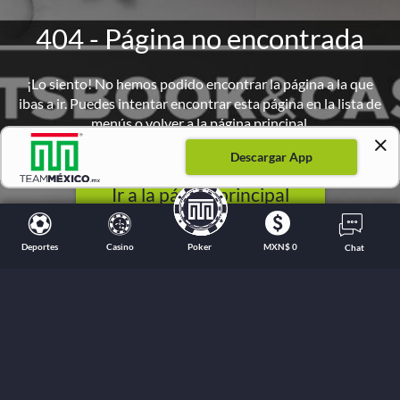
404 - Página no encontrada
¡Lo siento! No hemos podido encontrar la página a la que
ibas a ir. Puedes intentar encontrar esta página en la lista de
menús o volver a la página principal.
Descargar App
Ir a la página principal
Deportes
Casino
Poker
MXN$ 0
Chat