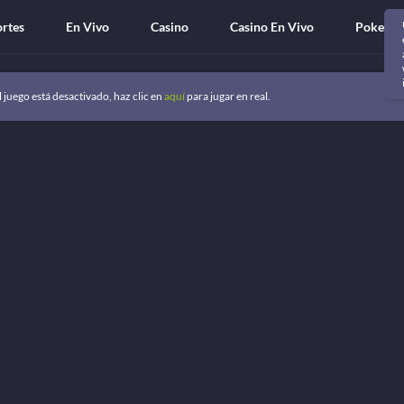
rtes
En Vivo
Casino
Casino En Vivo
Poker
juego está desactivado, haz clic en
aquí
para jugar en real.