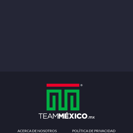
ACERCA DE NOSOTROS
POLÍTICA DE PRIVACIDAD
TÉRMINOS Y CONDICIONES
MÉTODOS DE PAGO
PREGUNTAS FRECUENTES
CONTÁCTANOS
Redes sociales
Descarga la APP
Patrocinadores Oficiales