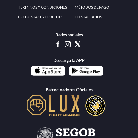
www.teammexico.mx Apostar es y debe ser un entretenimiento, no causa de
estrés o problemas. El contenido de esta página de internet está prohibido para
menores de 18 años, por lo que el uso de la misma o de su contenido por
menores de edad está penado por la Ley. Cuando usted hace uso de esta
plataforma está expresando y manifestando que tiene más de 18 años, por lo que
deslinda de cualquier responsabilidad a esta empresa. TeamMexico es operado
por Urban Publicity, S.A. de C.V., de conformidad con las autorizaciones
emitidas por la Secretaría de Gobernación contenidas en los oficios
DGAJS/SCEV/0179/2009 y DGJS/2971/2022, misma que es una operadora
autorizada de la permisionaria Petolof, S.A. de C.V., que trabaja al amparo del
permiso contenido en los oficios DGJS/DGAAD/DCRCA/P-01/2016 y
DGJS/755/2018.
Los juegos de azar pueden ser adictivos, juegue
Lea más sobre el
con responsabilidad.
Juego responsable
.
Ga
Terapia del juego
Encuentre ayuda:
© 2025 Teammexico | Reservados todos los derechos
1.26.5 [1.89.1] construido en 7/28/2026, 1:00:17 PM