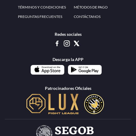
www.teammexico.mx Apostar es y debe ser un entretenimiento, no causa de
estrés o problemas. El contenido de esta página de internet está prohibido para
menores de 18 años, por lo que el uso de la misma o de su contenido por
menores de edad está penado por la Ley. Cuando usted hace uso de esta
plataforma está expresando y manifestando que tiene más de 18 años, por lo que
deslinda de cualquier responsabilidad a esta empresa. TeamMexico es operado
por Urban Publicity, S.A. de C.V., de conformidad con las autorizaciones
emitidas por la Secretaría de Gobernación contenidas en los oficios
DGAJS/SCEV/0179/2009 y DGJS/2971/2022, misma que es una operadora
autorizada de la permisionaria Petolof, S.A. de C.V., que trabaja al amparo del
permiso contenido en los oficios DGJS/DGAAD/DCRCA/P-01/2016 y
DGJS/755/2018.
Los juegos de azar pueden ser adictivos, juegue
Lea más sobre el
con responsabilidad.
Juego responsable
.
Ga
Terapia del juego
Encuentre ayuda:
© 2025 Teammexico | Reservados todos los derechos