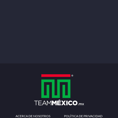
ACERCA DE NOSOTROS
POLÍTICA DE PRIVACIDAD
TÉRMINOS Y CONDICIONES
MÉTODOS DE PAGO
PREGUNTAS FRECUENTES
CONTÁCTANOS
Redes sociales
Descarga la APP
Patrocinadores Oficiales