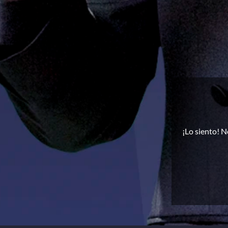
¡Lo siento! N