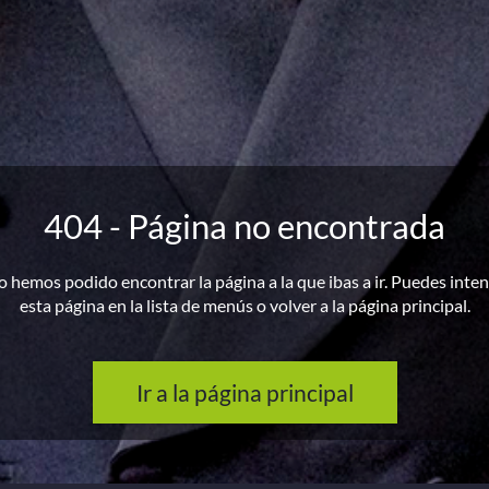
404 - Página no encontrada
o hemos podido encontrar la página a la que ibas a ir. Puedes inte
esta página en la lista de menús o volver a la página principal.
Ir a la página principal