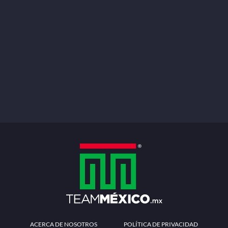
ACERCA DE NOSOTROS
POLÍTICA DE PRIVACIDAD
TÉRMINOS Y CONDICIONES
MÉTODOS DE PAGO
PREGUNTAS FRECUENTES
CONTÁCTANOS
Redes sociales
Descarga la APP
Patrocinadores Oficiales