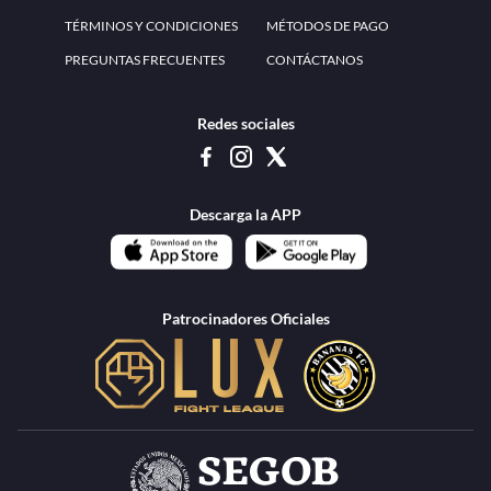
www.teammexico.mx Apostar es y debe ser un entretenimiento, no causa de
estrés o problemas. El contenido de esta página de internet está prohibido para
menores de 18 años, por lo que el uso de la misma o de su contenido por
menores de edad está penado por la Ley. Cuando usted hace uso de esta
plataforma está expresando y manifestando que tiene más de 18 años, por lo que
deslinda de cualquier responsabilidad a esta empresa. TeamMexico es operado
por Urban Publicity, S.A. de C.V., de conformidad con las autorizaciones
emitidas por la Secretaría de Gobernación contenidas en los oficios
DGAJS/SCEV/0179/2009 y DGJS/2971/2022, misma que es una operadora
autorizada de la permisionaria Petolof, S.A. de C.V., que trabaja al amparo del
permiso contenido en los oficios DGJS/DGAAD/DCRCA/P-01/2016 y
DGJS/755/2018.
Los juegos de azar pueden ser adictivos, juegue
Lea más sobre el
con responsabilidad.
Juego responsable
.
Ga
Terapia del juego
Encuentre ayuda:
© 2025 Teammexico | Reservados todos los derechos