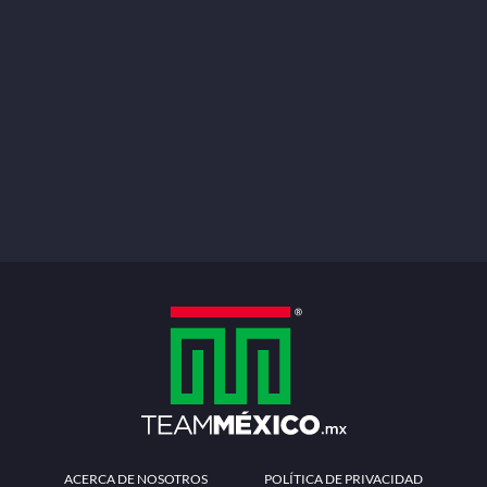
ACERCA DE NOSOTROS
POLÍTICA DE PRIVACIDAD
TÉRMINOS Y CONDICIONES
MÉTODOS DE PAGO
PREGUNTAS FRECUENTES
CONTÁCTANOS
Redes sociales
Descarga la APP
Patrocinadores Oficiales