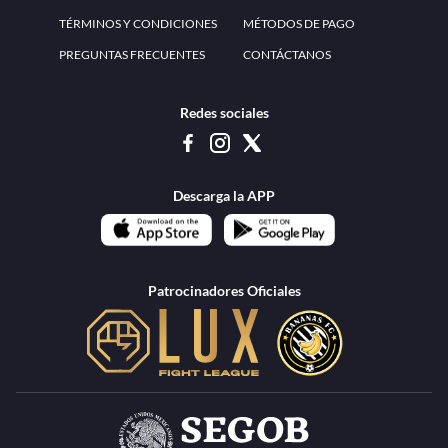
www.teammexico.mx Apostar es y debe ser un entretenimiento, no causa de
estrés o problemas. El contenido de esta página de internet está prohibido para
menores de 18 años, por lo que el uso de la misma o de su contenido por
menores de edad está penado por la Ley. Cuando usted hace uso de esta
plataforma está expresando y manifestando que tiene más de 18 años, por lo que
deslinda de cualquier responsabilidad a esta empresa. TeamMexico es operado
por Urban Publicity, S.A. de C.V., de conformidad con las autorizaciones
emitidas por la Secretaría de Gobernación contenidas en los oficios
DGAJS/SCEV/0179/2009 y DGJS/2971/2022, misma que es una operadora
autorizada de la permisionaria Petolof, S.A. de C.V., que trabaja al amparo del
permiso contenido en los oficios DGJS/DGAAD/DCRCA/P-01/2016 y
DGJS/755/2018.
Los juegos de azar pueden ser adictivos, juegue
Lea más sobre el
con responsabilidad.
Juego responsable
.
Ga
Terapia del juego
Encuentre ayuda:
© 2025 Teammexico | Reservados todos los derechos