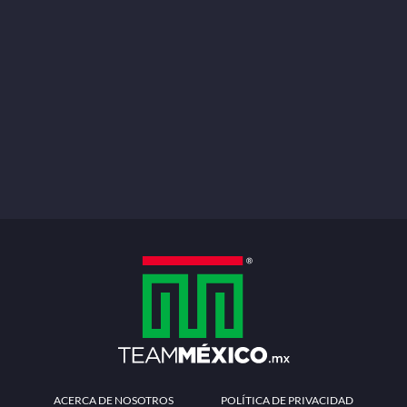
ACERCA DE NOSOTROS
POLÍTICA DE PRIVACIDAD
TÉRMINOS Y CONDICIONES
MÉTODOS DE PAGO
PREGUNTAS FRECUENTES
CONTÁCTANOS
Redes sociales
Descarga la APP
Patrocinadores Oficiales