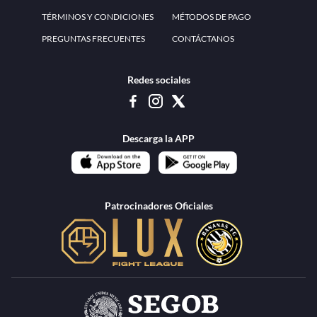
www.teammexico.mx Apostar es y debe ser un entretenimiento, no causa de
estrés o problemas. El contenido de esta página de internet está prohibido para
menores de 18 años, por lo que el uso de la misma o de su contenido por
menores de edad está penado por la Ley. Cuando usted hace uso de esta
plataforma está expresando y manifestando que tiene más de 18 años, por lo que
deslinda de cualquier responsabilidad a esta empresa. TeamMexico es operado
por Urban Publicity, S.A. de C.V., de conformidad con las autorizaciones
emitidas por la Secretaría de Gobernación contenidas en los oficios
DGAJS/SCEV/0179/2009 y DGJS/2971/2022, misma que es una operadora
autorizada de la permisionaria Petolof, S.A. de C.V., que trabaja al amparo del
permiso contenido en los oficios DGJS/DGAAD/DCRCA/P-01/2016 y
DGJS/755/2018.
Los juegos de azar pueden ser adictivos, juegue
Lea más sobre el
con responsabilidad.
Juego responsable
.
Ga
Terapia del juego
Encuentre ayuda:
© 2025 Teammexico | Reservados todos los derechos
1.26.5 [1.89.1] construido en 7/28/2026, 1:00:17 PM