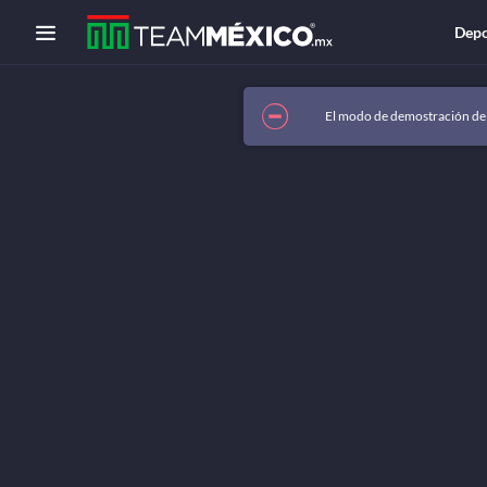
Depo
El modo de demostración del 