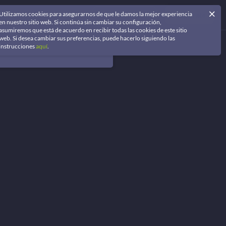
Utilizamos cookies para asegurarnos de que le damos la mejor experiencia
Iniciar Sesión
Regístrate
en nuestro sitio web. Si continúa sin cambiar su configuración,
asumiremos que está de acuerdo en recibir todas las cookies de este sitio
web. Si desea cambiar sus preferencias, puede hacerlo siguiendo las
instrucciones
aquí
.