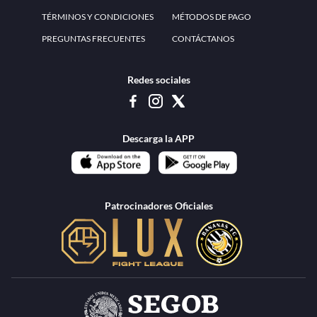
www.teammexico.mx Apostar es y debe ser un entretenimiento, no causa de
estrés o problemas. El contenido de esta página de internet está prohibido para
menores de 18 años, por lo que el uso de la misma o de su contenido por
menores de edad está penado por la Ley. Cuando usted hace uso de esta
plataforma está expresando y manifestando que tiene más de 18 años, por lo que
deslinda de cualquier responsabilidad a esta empresa. TeamMexico es operado
por Urban Publicity, S.A. de C.V., de conformidad con las autorizaciones
emitidas por la Secretaría de Gobernación contenidas en los oficios
DGAJS/SCEV/0179/2009 y DGJS/2971/2022, misma que es una operadora
autorizada de la permisionaria Petolof, S.A. de C.V., que trabaja al amparo del
permiso contenido en los oficios DGJS/DGAAD/DCRCA/P-01/2016 y
DGJS/755/2018.
Los juegos de azar pueden ser adictivos, juegue
Lea más sobre el
con responsabilidad.
Juego responsable
.
Ga
Terapia del juego
Encuentre ayuda:
© 2025 Teammexico | Reservados todos los derechos
1.26.5 [1.89.1] construido en 7/28/2026, 1:00:17 PM