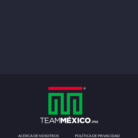
ACERCA DE NOSOTROS
POLÍTICA DE PRIVACIDAD
TÉRMINOS Y CONDICIONES
MÉTODOS DE PAGO
PREGUNTAS FRECUENTES
CONTÁCTANOS
Redes sociales
Descarga la APP
Patrocinadores Oficiales