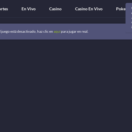
rtes
En Vivo
Casino
Casino En Vivo
Poker
juego está desactivado, haz clic en
aquí
para jugar en real.