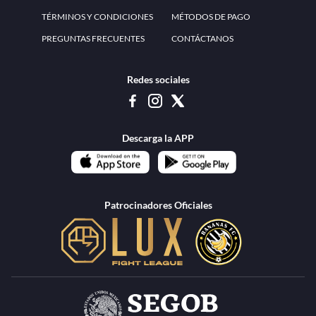
www.teammexico.mx Apostar es y debe ser un entretenimiento, no causa de
estrés o problemas. El contenido de esta página de internet está prohibido para
menores de 18 años, por lo que el uso de la misma o de su contenido por
menores de edad está penado por la Ley. Cuando usted hace uso de esta
plataforma está expresando y manifestando que tiene más de 18 años, por lo que
deslinda de cualquier responsabilidad a esta empresa. TeamMexico es operado
por Urban Publicity, S.A. de C.V., de conformidad con las autorizaciones
emitidas por la Secretaría de Gobernación contenidas en los oficios
DGAJS/SCEV/0179/2009 y DGJS/2971/2022, misma que es una operadora
autorizada de la permisionaria Petolof, S.A. de C.V., que trabaja al amparo del
permiso contenido en los oficios DGJS/DGAAD/DCRCA/P-01/2016 y
DGJS/755/2018.
Los juegos de azar pueden ser adictivos, juegue
Lea más sobre el
con responsabilidad.
Juego responsable
.
Ga
Terapia del juego
Encuentre ayuda:
© 2025 Teammexico | Reservados todos los derechos