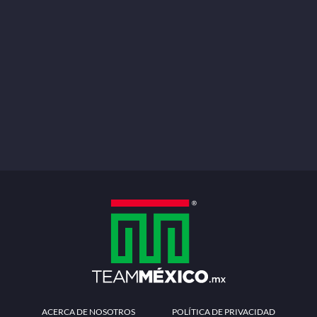
ACERCA DE NOSOTROS
POLÍTICA DE PRIVACIDAD
TÉRMINOS Y CONDICIONES
MÉTODOS DE PAGO
PREGUNTAS FRECUENTES
CONTÁCTANOS
Redes sociales
Descarga la APP
Patrocinadores Oficiales