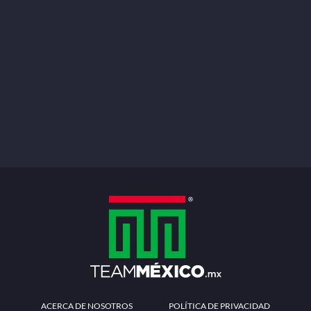
ACERCA DE NOSOTROS
POLÍTICA DE PRIVACIDAD
TÉRMINOS Y CONDICIONES
MÉTODOS DE PAGO
PREGUNTAS FRECUENTES
CONTÁCTANOS
Redes sociales
Descarga la APP
Patrocinadores Oficiales