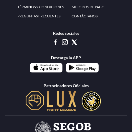
www.teammexico.mx Apostar es y debe ser un entretenimiento, no causa de
estrés o problemas. El contenido de esta página de internet está prohibido para
menores de 18 años, por lo que el uso de la misma o de su contenido por
menores de edad está penado por la Ley. Cuando usted hace uso de esta
plataforma está expresando y manifestando que tiene más de 18 años, por lo que
deslinda de cualquier responsabilidad a esta empresa. TeamMexico es operado
por Urban Publicity, S.A. de C.V., de conformidad con las autorizaciones
emitidas por la Secretaría de Gobernación contenidas en los oficios
DGAJS/SCEV/0179/2009 y DGJS/2971/2022, misma que es una operadora
autorizada de la permisionaria Petolof, S.A. de C.V., que trabaja al amparo del
permiso contenido en los oficios DGJS/DGAAD/DCRCA/P-01/2016 y
DGJS/755/2018.
Los juegos de azar pueden ser adictivos, juegue
Lea más sobre el
con responsabilidad.
Juego responsable
.
Ga
Terapia del juego
Encuentre ayuda:
© 2025 Teammexico | Reservados todos los derechos
1.26.5 [1.89.1] construido en 7/28/2026, 1:00:17 PM