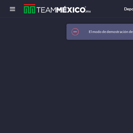
Depo
El modo de demostración del 