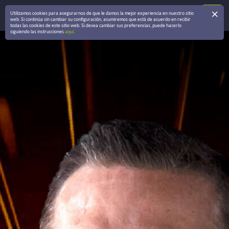
Utilizamos cookies para asegurarnos de que le damos la mejor experiencia en nuestro sitio
web. Si continúa sin cambiar su configuración, asumiremos que está de acuerdo en recibir
todas las cookies de este sitio web. Si desea cambiar sus preferencias, puede hacerlo
siguiendo las instrucciones
aquí
.