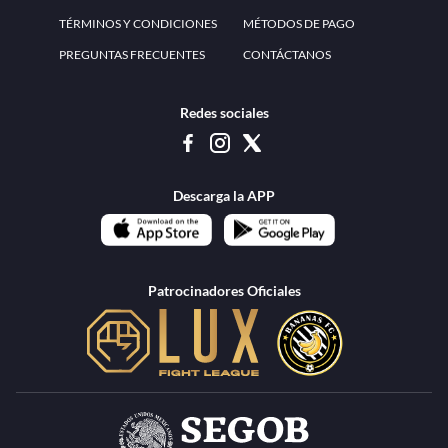
www.teammexico.mx Apostar es y debe ser un entretenimiento, no causa de
estrés o problemas. El contenido de esta página de internet está prohibido para
menores de 18 años, por lo que el uso de la misma o de su contenido por
menores de edad está penado por la Ley. Cuando usted hace uso de esta
plataforma está expresando y manifestando que tiene más de 18 años, por lo que
deslinda de cualquier responsabilidad a esta empresa. TeamMexico es operado
por Urban Publicity, S.A. de C.V., de conformidad con las autorizaciones
emitidas por la Secretaría de Gobernación contenidas en los oficios
DGAJS/SCEV/0179/2009 y DGJS/2971/2022, misma que es una operadora
autorizada de la permisionaria Petolof, S.A. de C.V., que trabaja al amparo del
permiso contenido en los oficios DGJS/DGAAD/DCRCA/P-01/2016 y
DGJS/755/2018.
Los juegos de azar pueden ser adictivos, juegue
Lea más sobre el
con responsabilidad.
Juego responsable
.
Ga
Terapia del juego
Encuentre ayuda:
© 2025 Teammexico | Reservados todos los derechos
1.26.5 [1.89.1] construido en 7/28/2026, 1:00:17 PM