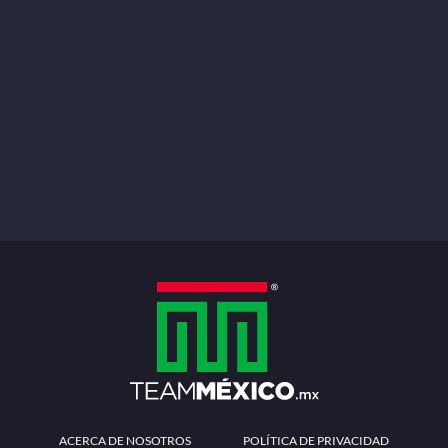
ACERCA DE NOSOTROS
POLÍTICA DE PRIVACIDAD
TÉRMINOS Y CONDICIONES
MÉTODOS DE PAGO
PREGUNTAS FRECUENTES
CONTÁCTANOS
Redes sociales
Descarga la APP
Patrocinadores Oficiales