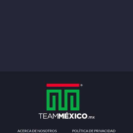
ACERCA DE NOSOTROS
POLÍTICA DE PRIVACIDAD
TÉRMINOS Y CONDICIONES
MÉTODOS DE PAGO
PREGUNTAS FRECUENTES
CONTÁCTANOS
Redes sociales
Descarga la APP
Patrocinadores Oficiales