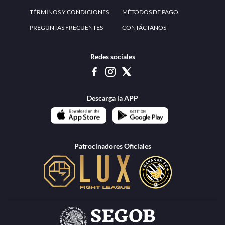
www.teammexico.mx Apostar es y debe ser un entretenimiento, no causa de
estrés o problemas. El contenido de esta página de internet está prohibido para
menores de 18 años, por lo que el uso de la misma o de su contenido por
menores de edad está penado por la Ley. Cuando usted hace uso de esta
plataforma está expresando y manifestando que tiene más de 18 años, por lo que
deslinda de cualquier responsabilidad a esta empresa. TeamMexico es operado
por Urban Publicity, S.A. de C.V., de conformidad con las autorizaciones
emitidas por la Secretaría de Gobernación contenidas en los oficios
DGAJS/SCEV/0179/2009 y DGJS/2971/2022, misma que es una operadora
autorizada de la permisionaria Petolof, S.A. de C.V., que trabaja al amparo del
permiso contenido en los oficios DGJS/DGAAD/DCRCA/P-01/2016 y
DGJS/755/2018.
Los juegos de azar pueden ser adictivos, juegue
Lea más sobre el
con responsabilidad.
Juego responsable
.
Ga
Terapia del juego
Encuentre ayuda:
© 2025 Teammexico | Reservados todos los derechos
1.26.5 [1.89.1] construido en 7/28/2026, 1:00:17 PM