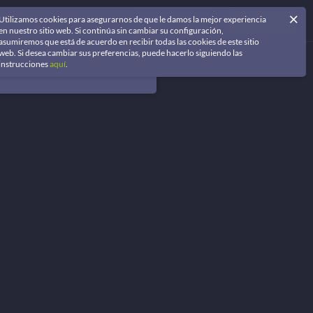
Utilizamos cookies para asegurarnos de que le damos la mejor experiencia
Iniciar Sesión
Regístrate
en nuestro sitio web. Si continúa sin cambiar su configuración,
asumiremos que está de acuerdo en recibir todas las cookies de este sitio
web. Si desea cambiar sus preferencias, puede hacerlo siguiendo las
instrucciones
aquí
.