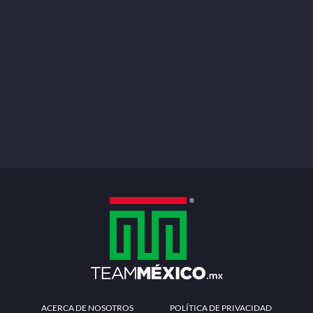
ACERCA DE NOSOTROS
POLÍTICA DE PRIVACIDAD
TÉRMINOS Y CONDICIONES
MÉTODOS DE PAGO
PREGUNTAS FRECUENTES
CONTÁCTANOS
Redes sociales
Descarga la APP
Patrocinadores Oficiales