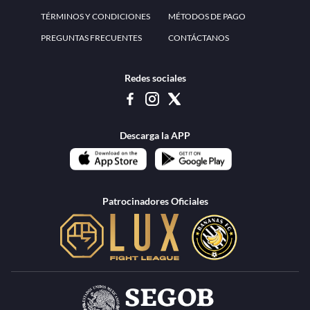
www.teammexico.mx Apostar es y debe ser un entretenimiento, no causa de
estrés o problemas. El contenido de esta página de internet está prohibido para
menores de 18 años, por lo que el uso de la misma o de su contenido por
menores de edad está penado por la Ley. Cuando usted hace uso de esta
plataforma está expresando y manifestando que tiene más de 18 años, por lo que
deslinda de cualquier responsabilidad a esta empresa. TeamMexico es operado
por Urban Publicity, S.A. de C.V., de conformidad con las autorizaciones
emitidas por la Secretaría de Gobernación contenidas en los oficios
DGAJS/SCEV/0179/2009 y DGJS/2971/2022, misma que es una operadora
autorizada de la permisionaria Petolof, S.A. de C.V., que trabaja al amparo del
permiso contenido en los oficios DGJS/DGAAD/DCRCA/P-01/2016 y
DGJS/755/2018.
Los juegos de azar pueden ser adictivos, juegue
Lea más sobre el
con responsabilidad.
Juego responsable
.
Ga
Terapia del juego
Encuentre ayuda:
© 2025 Teammexico | Reservados todos los derechos
1.26.5 [1.89.1] construido en 7/28/2026, 1:00:17 PM