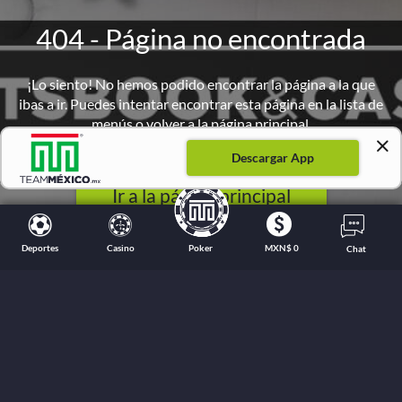
404 - Página no encontrada
¡Lo siento! No hemos podido encontrar la página a la que
ibas a ir. Puedes intentar encontrar esta página en la lista de
menús o volver a la página principal.
Descargar App
Ir a la página principal
Deportes
Casino
Poker
MXN$ 0
Chat