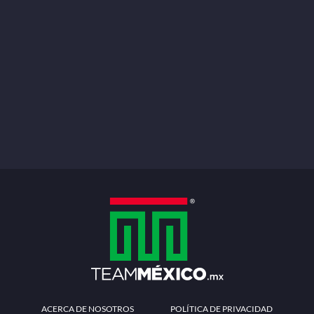
ACERCA DE NOSOTROS
POLÍTICA DE PRIVACIDAD
TÉRMINOS Y CONDICIONES
MÉTODOS DE PAGO
PREGUNTAS FRECUENTES
CONTÁCTANOS
Redes sociales
Descarga la APP
Patrocinadores Oficiales