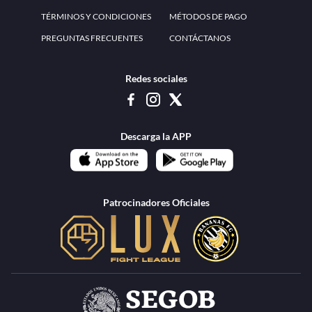
www.teammexico.mx Apostar es y debe ser un entretenimiento, no causa de
estrés o problemas. El contenido de esta página de internet está prohibido para
menores de 18 años, por lo que el uso de la misma o de su contenido por
menores de edad está penado por la Ley. Cuando usted hace uso de esta
plataforma está expresando y manifestando que tiene más de 18 años, por lo que
deslinda de cualquier responsabilidad a esta empresa. TeamMexico es operado
por Urban Publicity, S.A. de C.V., de conformidad con las autorizaciones
emitidas por la Secretaría de Gobernación contenidas en los oficios
DGAJS/SCEV/0179/2009 y DGJS/2971/2022, misma que es una operadora
autorizada de la permisionaria Petolof, S.A. de C.V., que trabaja al amparo del
permiso contenido en los oficios DGJS/DGAAD/DCRCA/P-01/2016 y
DGJS/755/2018.
Los juegos de azar pueden ser adictivos, juegue
Lea más sobre el
con responsabilidad.
Juego responsable
.
Ga
Terapia del juego
Encuentre ayuda:
© 2025 Teammexico | Reservados todos los derechos
1.26.5 [1.89.1] construido en 7/28/2026, 1:00:17 PM