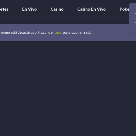
rtes
En Vivo
Casino
Casino En Vivo
Poker
juego está desactivado, haz clic en
aquí
para jugar en real.