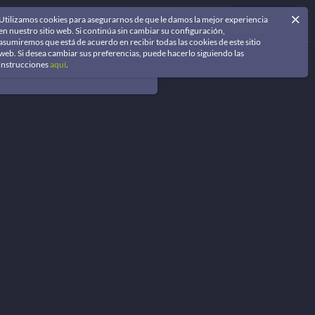
Utilizamos cookies para asegurarnos de que le damos la mejor experiencia
Iniciar Sesión
Regístrate
en nuestro sitio web. Si continúa sin cambiar su configuración,
asumiremos que está de acuerdo en recibir todas las cookies de este sitio
web. Si desea cambiar sus preferencias, puede hacerlo siguiendo las
instrucciones
aquí
.