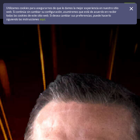
Utilizamos cookies para asegurarnos de que le damos la mejor experiencia en nuestro sitio
web. Si continúa sin cambiar su configuración, asumiremos que está de acuerdo en recibir
todas las cookies de este sitio web. Si desea cambiar sus preferencias, puede hacerlo
siguiendo las instrucciones
aquí
.