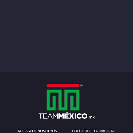
ACERCA DE NOSOTROS
POLÍTICA DE PRIVACIDAD
TÉRMINOS Y CONDICIONES
MÉTODOS DE PAGO
PREGUNTAS FRECUENTES
CONTÁCTANOS
Redes sociales
Descarga la APP
Patrocinadores Oficiales