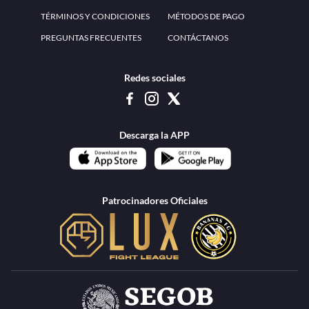
www.teammexico.mx Apostar es y debe ser un entretenimiento, no causa de
estrés o problemas. El contenido de esta página de internet está prohibido para
menores de 18 años, por lo que el uso de la misma o de su contenido por
menores de edad está penado por la Ley. Cuando usted hace uso de esta
plataforma está expresando y manifestando que tiene más de 18 años, por lo que
deslinda de cualquier responsabilidad a esta empresa. TeamMexico es operado
por Urban Publicity, S.A. de C.V., de conformidad con las autorizaciones
emitidas por la Secretaría de Gobernación contenidas en los oficios
DGAJS/SCEV/0179/2009 y DGJS/2971/2022, misma que es una operadora
autorizada de la permisionaria Petolof, S.A. de C.V., que trabaja al amparo del
permiso contenido en los oficios DGJS/DGAAD/DCRCA/P-01/2016 y
DGJS/755/2018.
Los juegos de azar pueden ser adictivos, juegue
Lea más sobre el
con responsabilidad.
Juego responsable
.
Ga
Terapia del juego
Encuentre ayuda:
© 2025 Teammexico | Reservados todos los derechos