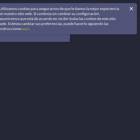
Utilizamos cookies para asegurarnos de que le damos la mejor experiencia
Iniciar Sesión
Regístrate
en nuestro sitio web. Si continúa sin cambiar su configuración,
asumiremos que está de acuerdo en recibir todas las cookies de este sitio
web. Si desea cambiar sus preferencias, puede hacerlo siguiendo las
instrucciones
aquí
.