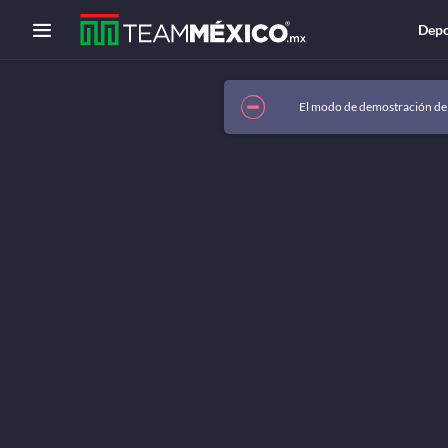
Depo
El modo de demostración del 