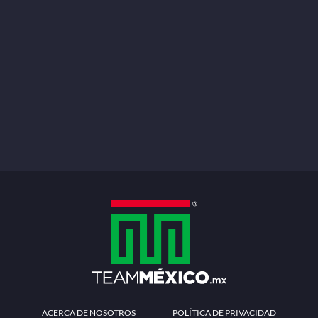
ACERCA DE NOSOTROS
POLÍTICA DE PRIVACIDAD
TÉRMINOS Y CONDICIONES
MÉTODOS DE PAGO
PREGUNTAS FRECUENTES
CONTÁCTANOS
Redes sociales
Descarga la APP
Patrocinadores Oficiales