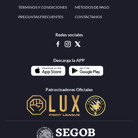
www.teammexico.mx Apostar es y debe ser un entretenimiento, no causa de
estrés o problemas. El contenido de esta página de internet está prohibido para
menores de 18 años, por lo que el uso de la misma o de su contenido por
menores de edad está penado por la Ley. Cuando usted hace uso de esta
plataforma está expresando y manifestando que tiene más de 18 años, por lo que
deslinda de cualquier responsabilidad a esta empresa. TeamMexico es operado
por Urban Publicity, S.A. de C.V., de conformidad con las autorizaciones
emitidas por la Secretaría de Gobernación contenidas en los oficios
DGAJS/SCEV/0179/2009 y DGJS/2971/2022, misma que es una operadora
autorizada de la permisionaria Petolof, S.A. de C.V., que trabaja al amparo del
permiso contenido en los oficios DGJS/DGAAD/DCRCA/P-01/2016 y
DGJS/755/2018.
Los juegos de azar pueden ser adictivos, juegue
Lea más sobre el
con responsabilidad.
Juego responsable
.
Ga
Terapia del juego
Encuentre ayuda:
© 2025 Teammexico | Reservados todos los derechos
1.26.5 [1.89.1] construido en 7/28/2026, 1:00:17 PM