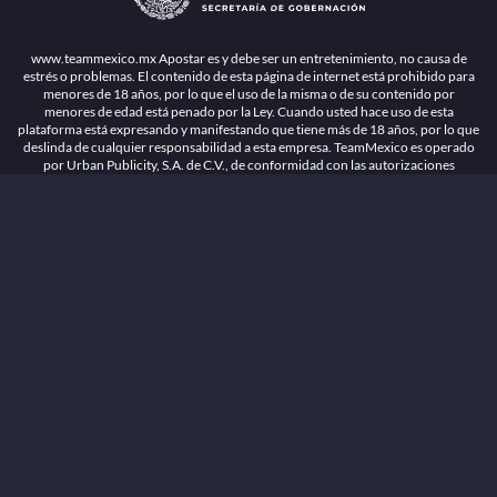
deslinda de cualquier responsabilidad a esta empresa. TeamMexico es operado
por Urban Publicity, S.A. de C.V., de conformidad con las autorizaciones
emitidas por la Secretaría de Gobernación contenidas en los oficios
DGAJS/SCEV/0179/2009 y DGJS/2971/2022, misma que es una operadora
autorizada de la permisionaria Petolof, S.A. de C.V., que trabaja al amparo del
permiso contenido en los oficios DGJS/DGAAD/DCRCA/P-01/2016 y
DGJS/755/2018.
Los juegos de azar pueden ser adictivos, juegue
Lea más sobre el
con responsabilidad.
Juego responsable
.
Ga
Terapia del juego
Encuentre ayuda:
© 2025 Teammexico | Reservados todos los derechos
1.26.5 [1.89.1] construido en 7/28/2026, 1:00:17 PM