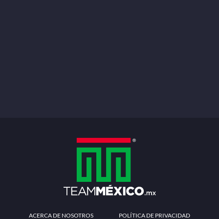
ACERCA DE NOSOTROS
POLÍTICA DE PRIVACIDAD
TÉRMINOS Y CONDICIONES
MÉTODOS DE PAGO
PREGUNTAS FRECUENTES
CONTÁCTANOS
Redes sociales