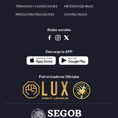
www.teammexico.mx Apostar es y debe ser un entretenimiento, no causa de
estrés o problemas. El contenido de esta página de internet está prohibido para
menores de 18 años, por lo que el uso de la misma o de su contenido por
menores de edad está penado por la Ley. Cuando usted hace uso de esta
plataforma está expresando y manifestando que tiene más de 18 años, por lo que
deslinda de cualquier responsabilidad a esta empresa. TeamMexico es operado
por Urban Publicity, S.A. de C.V., de conformidad con las autorizaciones
emitidas por la Secretaría de Gobernación contenidas en los oficios
DGAJS/SCEV/0179/2009 y DGJS/2971/2022, misma que es una operadora
autorizada de la permisionaria Petolof, S.A. de C.V., que trabaja al amparo del
permiso contenido en los oficios DGJS/DGAAD/DCRCA/P-01/2016 y
DGJS/755/2018.
Los juegos de azar pueden ser adictivos, juegue
Lea más sobre el
con responsabilidad.
Juego responsable
.
Ga
Terapia del juego
Encuentre ayuda:
© 2025 Teammexico | Reservados todos los derechos
1.26.5 [1.89.1] construido en 7/28/2026, 1:00:17 PM