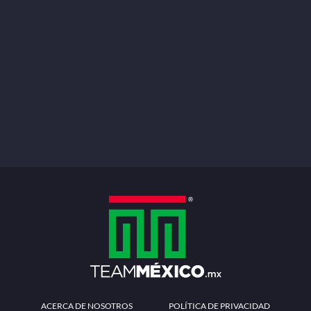
ACERCA DE NOSOTROS
POLÍTICA DE PRIVACIDAD
TÉRMINOS Y CONDICIONES
MÉTODOS DE PAGO
PREGUNTAS FRECUENTES
CONTÁCTANOS
Redes sociales
Descarga la APP
Patrocinadores Oficiales