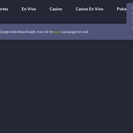
rtes
En Vivo
Casino
Casino En Vivo
Poker
juego está desactivado, haz clic en
aquí
para jugar en real.