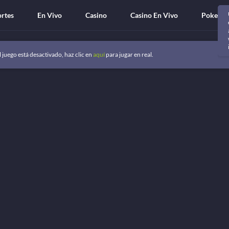
rtes
En Vivo
Casino
Casino En Vivo
Poker
juego está desactivado, haz clic en
aquí
para jugar en real.