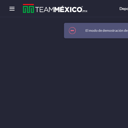
Depo
El modo de demostración del 