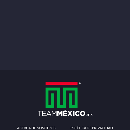
ACERCA DE NOSOTROS
POLÍTICA DE PRIVACIDAD
TÉRMINOS Y CONDICIONES
MÉTODOS DE PAGO
PREGUNTAS FRECUENTES
CONTÁCTANOS
Redes sociales
Descarga la APP
Patrocinadores Oficiales