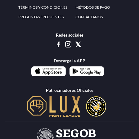
www.teammexico.mx Apostar es y debe ser un entretenimiento, no causa de
estrés o problemas. El contenido de esta página de internet está prohibido para
menores de 18 años, por lo que el uso de la misma o de su contenido por
menores de edad está penado por la Ley. Cuando usted hace uso de esta
plataforma está expresando y manifestando que tiene más de 18 años, por lo que
deslinda de cualquier responsabilidad a esta empresa. TeamMexico es operado
por Urban Publicity, S.A. de C.V., de conformidad con las autorizaciones
emitidas por la Secretaría de Gobernación contenidas en los oficios
DGAJS/SCEV/0179/2009 y DGJS/2971/2022, misma que es una operadora
autorizada de la permisionaria Petolof, S.A. de C.V., que trabaja al amparo del
permiso contenido en los oficios DGJS/DGAAD/DCRCA/P-01/2016 y
DGJS/755/2018.
Los juegos de azar pueden ser adictivos, juegue
Lea más sobre el
con responsabilidad.
Juego responsable
.
Ga
Terapia del juego
Encuentre ayuda:
© 2025 Teammexico | Reservados todos los derechos
1.26.5 [1.89.1] construido en 7/28/2026, 1:00:17 PM