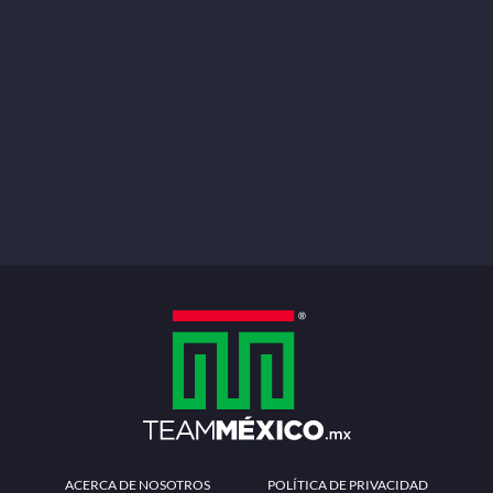
ACERCA DE NOSOTROS
POLÍTICA DE PRIVACIDAD
TÉRMINOS Y CONDICIONES
MÉTODOS DE PAGO
PREGUNTAS FRECUENTES
CONTÁCTANOS
Redes sociales
Descarga la APP
Patrocinadores Oficiales