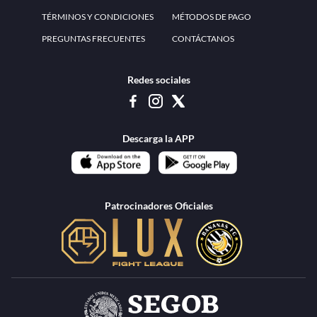
www.teammexico.mx Apostar es y debe ser un entretenimiento, no causa de
estrés o problemas. El contenido de esta página de internet está prohibido para
menores de 18 años, por lo que el uso de la misma o de su contenido por
menores de edad está penado por la Ley. Cuando usted hace uso de esta
plataforma está expresando y manifestando que tiene más de 18 años, por lo que
deslinda de cualquier responsabilidad a esta empresa. TeamMexico es operado
por Urban Publicity, S.A. de C.V., de conformidad con las autorizaciones
emitidas por la Secretaría de Gobernación contenidas en los oficios
DGAJS/SCEV/0179/2009 y DGJS/2971/2022, misma que es una operadora
autorizada de la permisionaria Petolof, S.A. de C.V., que trabaja al amparo del
permiso contenido en los oficios DGJS/DGAAD/DCRCA/P-01/2016 y
DGJS/755/2018.
Los juegos de azar pueden ser adictivos, juegue
Lea más sobre el
con responsabilidad.
Juego responsable
.
Ga
Terapia del juego
Encuentre ayuda: