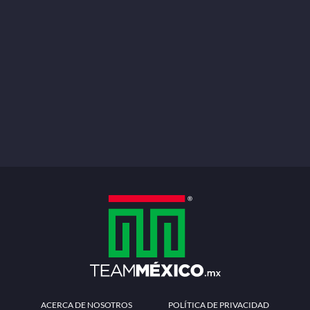
ACERCA DE NOSOTROS
POLÍTICA DE PRIVACIDAD
TÉRMINOS Y CONDICIONES
MÉTODOS DE PAGO
PREGUNTAS FRECUENTES
CONTÁCTANOS
Redes sociales
Descarga la APP
Patrocinadores Oficiales