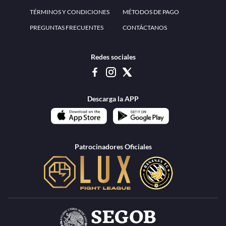
www.teammexico.mx Apostar es y debe ser un entretenimiento, no causa de
estrés o problemas. El contenido de esta página de internet está prohibido para
menores de 18 años, por lo que el uso de la misma o de su contenido por
menores de edad está penado por la Ley. Cuando usted hace uso de esta
plataforma está expresando y manifestando que tiene más de 18 años, por lo que
deslinda de cualquier responsabilidad a esta empresa. TeamMexico es operado
por Urban Publicity, S.A. de C.V., de conformidad con las autorizaciones
emitidas por la Secretaría de Gobernación contenidas en los oficios
DGAJS/SCEV/0179/2009 y DGJS/2971/2022, misma que es una operadora
autorizada de la permisionaria Petolof, S.A. de C.V., que trabaja al amparo del
permiso contenido en los oficios DGJS/DGAAD/DCRCA/P-01/2016 y
DGJS/755/2018.
Los juegos de azar pueden ser adictivos, juegue
Lea más sobre el
con responsabilidad.
Juego responsable
.
Ga
Terapia del juego
Encuentre ayuda:
© 2025 Teammexico | Reservados todos los derechos
1.26.5 [1.89.1] construido en 7/28/2026, 1:00:17 PM