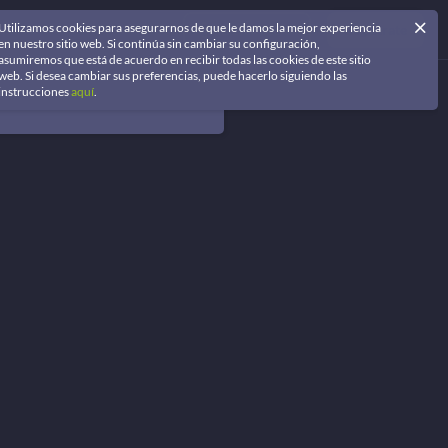
Utilizamos cookies para asegurarnos de que le damos la mejor experiencia
Iniciar Sesión
Regístrate
en nuestro sitio web. Si continúa sin cambiar su configuración,
asumiremos que está de acuerdo en recibir todas las cookies de este sitio
web. Si desea cambiar sus preferencias, puede hacerlo siguiendo las
instrucciones
aquí
.