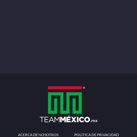
ACERCA DE NOSOTROS
POLÍTICA DE PRIVACIDAD
TÉRMINOS Y CONDICIONES
MÉTODOS DE PAGO
PREGUNTAS FRECUENTES
CONTÁCTANOS
Redes sociales
Descarga la APP
Patrocinadores Oficiales