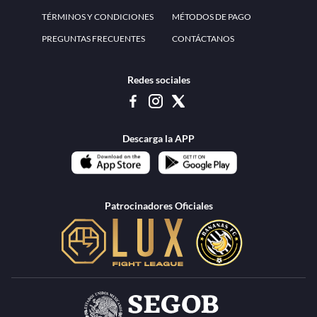
www.teammexico.mx Apostar es y debe ser un entretenimiento, no causa de
estrés o problemas. El contenido de esta página de internet está prohibido para
menores de 18 años, por lo que el uso de la misma o de su contenido por
menores de edad está penado por la Ley. Cuando usted hace uso de esta
plataforma está expresando y manifestando que tiene más de 18 años, por lo que
deslinda de cualquier responsabilidad a esta empresa. TeamMexico es operado
por Urban Publicity, S.A. de C.V., de conformidad con las autorizaciones
emitidas por la Secretaría de Gobernación contenidas en los oficios
DGAJS/SCEV/0179/2009 y DGJS/2971/2022, misma que es una operadora
autorizada de la permisionaria Petolof, S.A. de C.V., que trabaja al amparo del
permiso contenido en los oficios DGJS/DGAAD/DCRCA/P-01/2016 y
DGJS/755/2018.
Los juegos de azar pueden ser adictivos, juegue
Lea más sobre el
con responsabilidad.
Juego responsable
.
Ga
Terapia del juego
Encuentre ayuda:
© 2025 Teammexico | Reservados todos los derechos
1.26.5 [1.89.1] construido en 7/28/2026, 1:00:17 PM