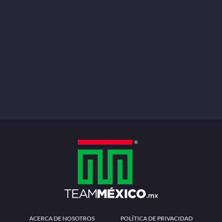
ACERCA DE NOSOTROS
POLÍTICA DE PRIVACIDAD
TÉRMINOS Y CONDICIONES
MÉTODOS DE PAGO
PREGUNTAS FRECUENTES
CONTÁCTANOS
Redes sociales
Descarga la APP
Patrocinadores Oficiales