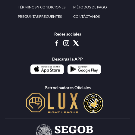
www.teammexico.mx Apostar es y debe ser un entretenimiento, no causa de
estrés o problemas. El contenido de esta página de internet está prohibido para
menores de 18 años, por lo que el uso de la misma o de su contenido por
menores de edad está penado por la Ley. Cuando usted hace uso de esta
plataforma está expresando y manifestando que tiene más de 18 años, por lo que
deslinda de cualquier responsabilidad a esta empresa. TeamMexico es operado
por Urban Publicity, S.A. de C.V., de conformidad con las autorizaciones
emitidas por la Secretaría de Gobernación contenidas en los oficios
DGAJS/SCEV/0179/2009 y DGJS/2971/2022, misma que es una operadora
autorizada de la permisionaria Petolof, S.A. de C.V., que trabaja al amparo del
permiso contenido en los oficios DGJS/DGAAD/DCRCA/P-01/2016 y
DGJS/755/2018.
Los juegos de azar pueden ser adictivos, juegue
Lea más sobre el
con responsabilidad.
Juego responsable
.
Ga
Terapia del juego
Encuentre ayuda:
© 2025 Teammexico | Reservados todos los derechos
1.26.5 [1.89.1] construido en 7/28/2026, 1:00:17 PM