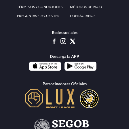
www.teammexico.mx Apostar es y debe ser un entretenimiento, no causa de
estrés o problemas. El contenido de esta página de internet está prohibido para
menores de 18 años, por lo que el uso de la misma o de su contenido por
menores de edad está penado por la Ley. Cuando usted hace uso de esta
plataforma está expresando y manifestando que tiene más de 18 años, por lo que
deslinda de cualquier responsabilidad a esta empresa. TeamMexico es operado
por Urban Publicity, S.A. de C.V., de conformidad con las autorizaciones
emitidas por la Secretaría de Gobernación contenidas en los oficios
DGAJS/SCEV/0179/2009 y DGJS/2971/2022, misma que es una operadora
autorizada de la permisionaria Petolof, S.A. de C.V., que trabaja al amparo del
permiso contenido en los oficios DGJS/DGAAD/DCRCA/P-01/2016 y
DGJS/755/2018.
Los juegos de azar pueden ser adictivos, juegue
Lea más sobre el
con responsabilidad.
Juego responsable
.
Ga
Terapia del juego
Encuentre ayuda:
© 2025 Teammexico | Reservados todos los derechos
1.26.5 [1.89.1] construido en 7/28/2026, 1:00:17 PM