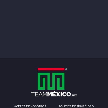
ACERCA DE NOSOTROS
POLÍTICA DE PRIVACIDAD
TÉRMINOS Y CONDICIONES
MÉTODOS DE PAGO
PREGUNTAS FRECUENTES
CONTÁCTANOS
Redes sociales
Descarga la APP
Patrocinadores Oficiales