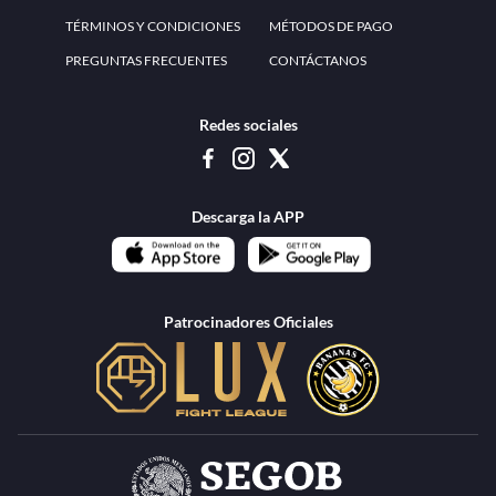
www.teammexico.mx Apostar es y debe ser un entretenimiento, no causa de
estrés o problemas. El contenido de esta página de internet está prohibido para
menores de 18 años, por lo que el uso de la misma o de su contenido por
menores de edad está penado por la Ley. Cuando usted hace uso de esta
plataforma está expresando y manifestando que tiene más de 18 años, por lo que
deslinda de cualquier responsabilidad a esta empresa. TeamMexico es operado
por Urban Publicity, S.A. de C.V., de conformidad con las autorizaciones
emitidas por la Secretaría de Gobernación contenidas en los oficios
DGAJS/SCEV/0179/2009 y DGJS/2971/2022, misma que es una operadora
autorizada de la permisionaria Petolof, S.A. de C.V., que trabaja al amparo del
permiso contenido en los oficios DGJS/DGAAD/DCRCA/P-01/2016 y
DGJS/755/2018.
Los juegos de azar pueden ser adictivos, juegue
Lea más sobre el
con responsabilidad.
Juego responsable
.
Ga
Terapia del juego
Encuentre ayuda:
© 2025 Teammexico | Reservados todos los derechos
1.26.5 [1.89.1] construido en 7/28/2026, 1:00:17 PM