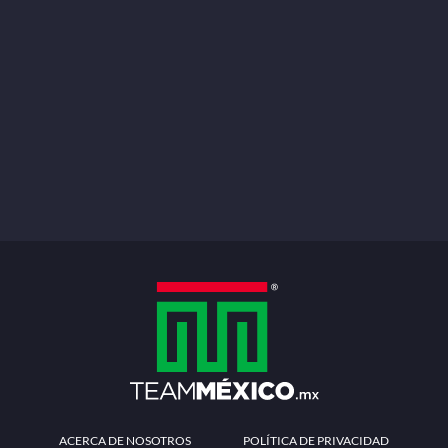
ACERCA DE NOSOTROS
POLÍTICA DE PRIVACIDAD
TÉRMINOS Y CONDICIONES
MÉTODOS DE PAGO
PREGUNTAS FRECUENTES
CONTÁCTANOS
Redes sociales
Descarga la APP
Patrocinadores Oficiales