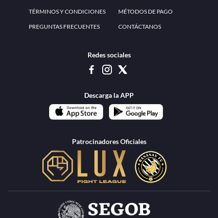
www.teammexico.mx Apostar es y debe ser un entretenimiento, no causa de
estrés o problemas. El contenido de esta página de internet está prohibido para
menores de 18 años, por lo que el uso de la misma o de su contenido por
menores de edad está penado por la Ley. Cuando usted hace uso de esta
plataforma está expresando y manifestando que tiene más de 18 años, por lo que
deslinda de cualquier responsabilidad a esta empresa. TeamMexico es operado
por Urban Publicity, S.A. de C.V., de conformidad con las autorizaciones
emitidas por la Secretaría de Gobernación contenidas en los oficios
DGAJS/SCEV/0179/2009 y DGJS/2971/2022, misma que es una operadora
autorizada de la permisionaria Petolof, S.A. de C.V., que trabaja al amparo del
permiso contenido en los oficios DGJS/DGAAD/DCRCA/P-01/2016 y
DGJS/755/2018.
Los juegos de azar pueden ser adictivos, juegue
Lea más sobre el
con responsabilidad.
Juego responsable
.
Ga
Terapia del juego
Encuentre ayuda:
© 2025 Teammexico | Reservados todos los derechos