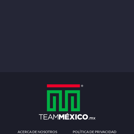
ACERCA DE NOSOTROS
POLÍTICA DE PRIVACIDAD
TÉRMINOS Y CONDICIONES
MÉTODOS DE PAGO
PREGUNTAS FRECUENTES
CONTÁCTANOS
Redes sociales
Descarga la APP
Patrocinadores Oficiales