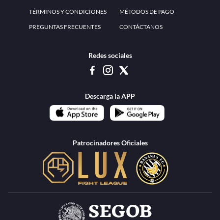
www.teammexico.mx Apostar es y debe ser un entretenimiento, no causa de
estrés o problemas. El contenido de esta página de internet está prohibido para
menores de 18 años, por lo que el uso de la misma o de su contenido por
menores de edad está penado por la Ley. Cuando usted hace uso de esta
plataforma está expresando y manifestando que tiene más de 18 años, por lo que
deslinda de cualquier responsabilidad a esta empresa. TeamMexico es operado
por Urban Publicity, S.A. de C.V., de conformidad con las autorizaciones
emitidas por la Secretaría de Gobernación contenidas en los oficios
DGAJS/SCEV/0179/2009 y DGJS/2971/2022, misma que es una operadora
autorizada de la permisionaria Petolof, S.A. de C.V., que trabaja al amparo del
permiso contenido en los oficios DGJS/DGAAD/DCRCA/P-01/2016 y
DGJS/755/2018.
Los juegos de azar pueden ser adictivos, juegue
Lea más sobre el
con responsabilidad.
Juego responsable
.
Ga
Terapia del juego
Encuentre ayuda:
© 2025 Teammexico | Reservados todos los derechos
1.26.5 [1.89.1] construido en 7/28/2026, 1:00:17 PM