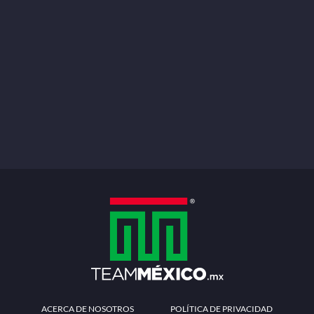
ACERCA DE NOSOTROS
POLÍTICA DE PRIVACIDAD
TÉRMINOS Y CONDICIONES
MÉTODOS DE PAGO
PREGUNTAS FRECUENTES
CONTÁCTANOS
Redes sociales
Descarga la APP
Patrocinadores Oficiales