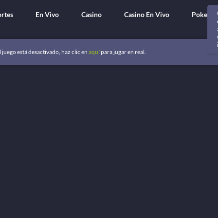
rtes
En Vivo
Casino
Casino En Vivo
Poker
juego está desactivado, haz clic en
aquí
para jugar en real.