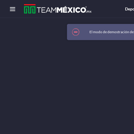
Depo
El modo de demostración del 