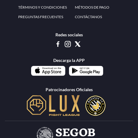
www.teammexico.mx Apostar es y debe ser un entretenimiento, no causa de
estrés o problemas. El contenido de esta página de internet está prohibido para
menores de 18 años, por lo que el uso de la misma o de su contenido por
menores de edad está penado por la Ley. Cuando usted hace uso de esta
plataforma está expresando y manifestando que tiene más de 18 años, por lo que
deslinda de cualquier responsabilidad a esta empresa. TeamMexico es operado
por Urban Publicity, S.A. de C.V., de conformidad con las autorizaciones
emitidas por la Secretaría de Gobernación contenidas en los oficios
DGAJS/SCEV/0179/2009 y DGJS/2971/2022, misma que es una operadora
autorizada de la permisionaria Petolof, S.A. de C.V., que trabaja al amparo del
permiso contenido en los oficios DGJS/DGAAD/DCRCA/P-01/2016 y
DGJS/755/2018.
Los juegos de azar pueden ser adictivos, juegue
Lea más sobre el
con responsabilidad.
Juego responsable
.
Ga
Terapia del juego
Encuentre ayuda:
© 2025 Teammexico | Reservados todos los derechos