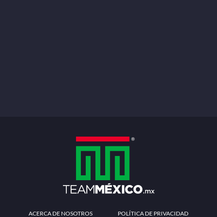
ACERCA DE NOSOTROS
POLÍTICA DE PRIVACIDAD
TÉRMINOS Y CONDICIONES
MÉTODOS DE PAGO
PREGUNTAS FRECUENTES
CONTÁCTANOS
Redes sociales
Descarga la APP
Patrocinadores Oficiales