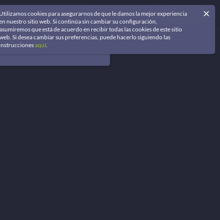
Utilizamos cookies para asegurarnos de que le damos la mejor experiencia
Iniciar Sesión
Regístrate
en nuestro sitio web. Si continúa sin cambiar su configuración,
asumiremos que está de acuerdo en recibir todas las cookies de este sitio
web. Si desea cambiar sus preferencias, puede hacerlo siguiendo las
instrucciones
aquí
.